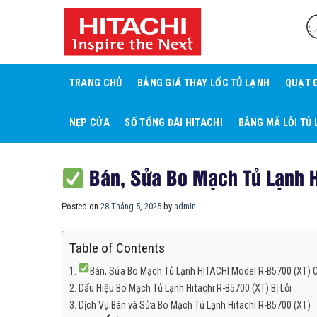
Skip
to
content
TRANG CHỦ
BẢNG GIÁ THAY LỐC TỦ LẠNH
QUẠT 
NẸP CỬA
SỐ TỔNG ĐÀI HITACHI
BẢNG MÃ LỖI TỦ 
Bán, Sửa Bo Mạch Tủ Lạnh 
Posted on
28 Tháng 5, 2025
by
admin
Table of Contents
Bán, Sửa Bo Mạch Tủ Lạnh HITACHI Model R-B5700 (XT) C
Dấu Hiệu Bo Mạch Tủ Lạnh Hitachi R-B5700 (XT) Bị Lỗi
Dịch Vụ Bán và Sửa Bo Mạch Tủ Lạnh Hitachi R-B5700 (XT)