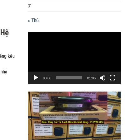
31
« Th6
 Hệ
Trình
chơi
Video
iếng kêu
 nhà
00:00
01:06