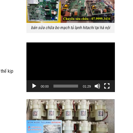
bán sửa chữa bo mạch tủ lạnh hitachi tại hà nội
Trình
chơi
Video
thế kịp
00:00
01:29