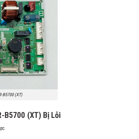
R-B5700 (XT)
R-B5700 (XT) Bị Lỗi
ược