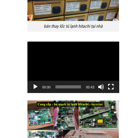
bán thay lốc tủ lạnh hitachi tại nhà
Trình
chơi
Video
00:00
00:43