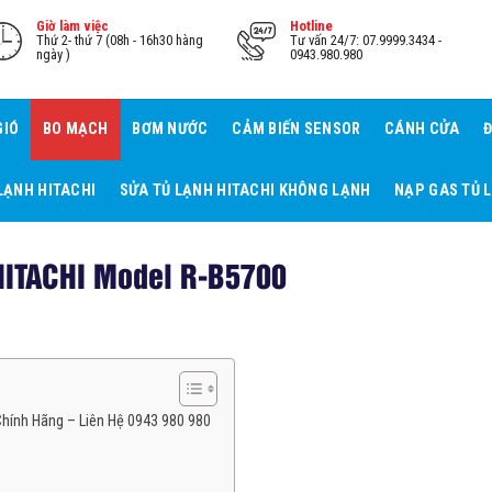
Giờ làm việc
Hotline
Thứ 2- thứ 7 (08h - 16h30 hàng
Tư vấn 24/7: 07.9999.3434 -
ngày )
0943.980.980
GIÓ
BO MẠCH
BƠM NƯỚC
CẢM BIẾN SENSOR
CÁNH CỬA
Đ
LẠNH HITACHI
SỬA TỦ LẠNH HITACHI KHÔNG LẠNH
NẠP GAS TỦ 
HITACHI Model R-B5700
hính Hãng – Liên Hệ 0943 980 980