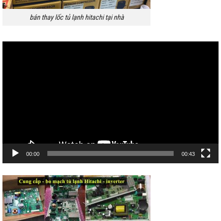
bán thay lốc tủ lạnh hitachi tại nhà
Trình
chơi
Video
00:00
00:43