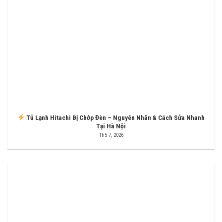
Tủ Lạnh Hitachi Bị Chớp Đèn – Nguyên Nhân & Cách Sửa Nhanh
Tại Hà Nội
Th5 7, 2026