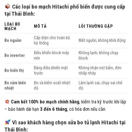
Các loại bo mạch Hitachi phổ biến được cung cấp
tại Thái Bình:
LOẠI BO
MÔ TẢ
LỖI THƯỜNG GẶP
MẠCH
Cấp điện cho toàn bộ
Bo nguồn
Mất nguồn, không khởi động
hệ thống
Điều khiển block máy
Không lạnh, không chạy
Bo inverter
nén
block
Bảng điều khiển mặt
Không nhận nút bấm, đèn
Bo hiển thị
trước
nhấp nháy
Bo cảm biến
Đo và kiểm soát nhiệt
Làm lạnh sai, chạy sai chế
nhiệt
độ
độ
Cam kết 100% bo mạch chính hãng
, kiểm tra kỹ trước khi lắp
– bảo hành dài hạn
3 đến 6 tháng
, có hóa đơn nếu cần.
Vì sao khách hàng chọn sửa bo tủ lạnh Hitachi tại
Thái Bình: