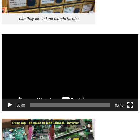
bán thay lốc tủ lạnh hitachi tại nhà
Trình
chơi
Video
00:00
00:43