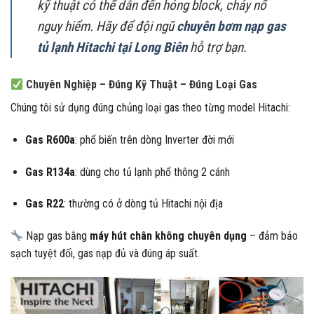
kỹ thuật có thể dẫn đến hỏng block, cháy nổ
nguy hiểm. Hãy để đội ngũ
chuyên bơm nạp gas
tủ lạnh Hitachi tại Long Biên
hỗ trợ bạn.
Chuyên Nghiệp – Đúng Kỹ Thuật – Đúng Loại Gas
Chúng tôi sử dụng đúng chủng loại gas theo từng model Hitachi:
Gas R600a
: phổ biến trên dòng Inverter đời mới
Gas R134a
: dùng cho tủ lạnh phổ thông 2 cánh
Gas R22
: thường có ở dòng tủ Hitachi nội địa
Nạp gas bằng
máy hút chân không chuyên dụng
– đảm bảo
sạch tuyệt đối, gas nạp đủ và đúng áp suất.