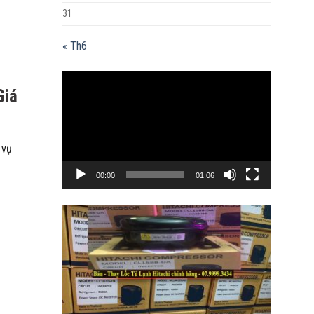
31
« Th6
Trình
Giá
chơi
Video
 vụ
00:00
01:06