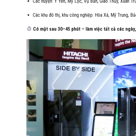
Các huyện: Ý Yên, Mỹ Lộc, Vụ Bản, Giao Thủy, Xuân Tr
Các khu đô thị, khu công nghiệp: Hòa Xá, Mỹ Trung, B
Có mặt sau 30–45 phút – làm việc tất cả các ngày