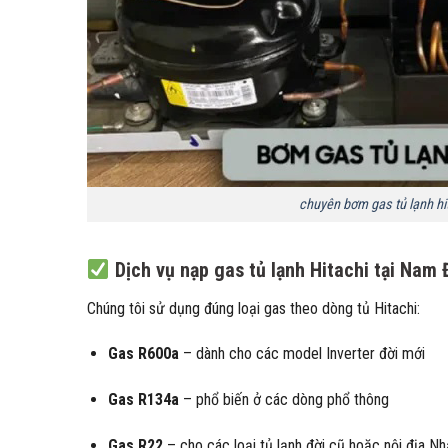
chuyên bơm gas tủ lạnh hit
Dịch vụ nạp gas tủ lạnh Hitachi tại Na
Chúng tôi sử dụng đúng loại gas theo dòng tủ Hitachi:
Gas R600a
– dành cho các model Inverter đời mới
Gas R134a
– phổ biến ở các dòng phổ thông
Gas R22
– cho các loại tủ lạnh đời cũ hoặc nội địa Nh