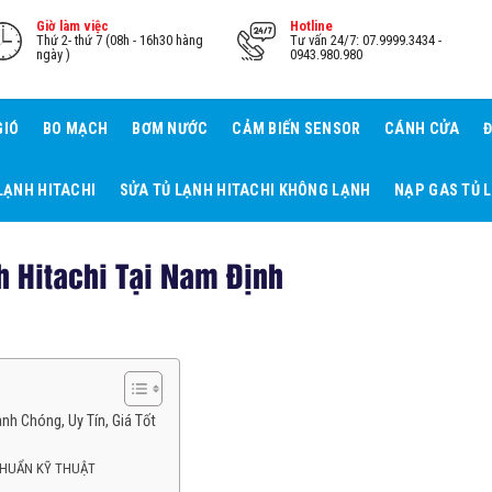
Giờ làm việc
Hotline
Thứ 2- thứ 7 (08h - 16h30 hàng
Tư vấn 24/7: 07.9999.3434 -
ngày )
0943.980.980
GIÓ
BO MẠCH
BƠM NƯỚC
CẢM BIẾN SENSOR
CÁNH CỬA
Đ
LẠNH HITACHI
SỬA TỦ LẠNH HITACHI KHÔNG LẠNH
NẠP GAS TỦ 
 Hitachi Tại Nam Định
h Chóng, Uy Tín, Giá Tốt
t CHUẨN KỸ THUẬT