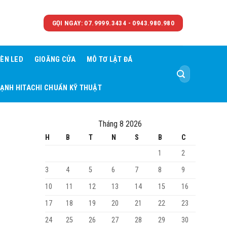
GỌI NGAY: 07.9999.3434 - 0943.980.980
ÈN LED
GIOĂNG CỬA
MÔ TƠ LẬT ĐÁ
Tìm
kiếm:
LẠNH HITACHI CHUẨN KỸ THUẬT
Tháng 8 2026
H
B
T
N
S
B
C
1
2
3
4
5
6
7
8
9
10
11
12
13
14
15
16
17
18
19
20
21
22
23
24
25
26
27
28
29
30