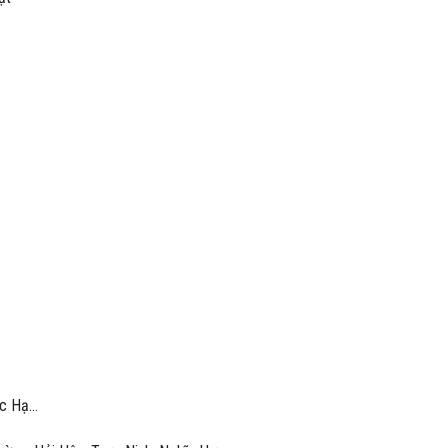
ộc Hạ…