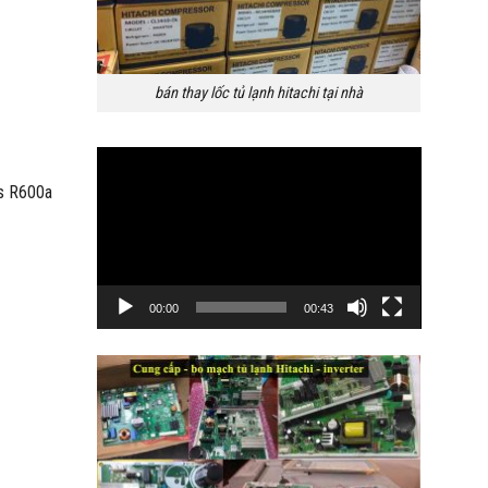
bán thay lốc tủ lạnh hitachi tại nhà
Trình
chơi
as R600a
Video
00:00
00:43