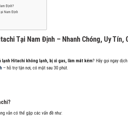
 Nam Định?
tại Nam Định
achi Tại Nam Định – Nhanh Chóng, Uy Tín, 
ủ lạnh Hitachi không lạnh, bị xì gas, làm mát kém
? Hãy gọi ngay dịch
nh
– hỗ trợ tận nơi, có mặt sau 30 phút.
achi?
dụng vẫn có thể gặp các vấn đề như: