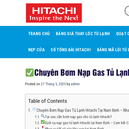
Skip
to
content
TRANG CHỦ
BẢNG GIÁ THAY LỐC TỦ LẠNH
QUẠT 
NẸP CỬA
SỐ TỔNG ĐÀI HITACHI
BẢNG MÃ LỖI TỦ 
Chuyên Bơm Nạp Gas Tủ Lạnh
Posted on
27 Tháng 5, 2025
by
admin
Table of Contents
Chuyên Bơm Nạp Gas Tủ Lạnh Hitachi Tại Nam Định – Nhan
Tại sao cần bơm nạp gas cho tủ lạnh Hitachi?
Dịch vụ nạp gas tủ lạnh Hitachi tại Nam Định – Cam kế
Phục vụ tất cả các khu vực tại Nam Định