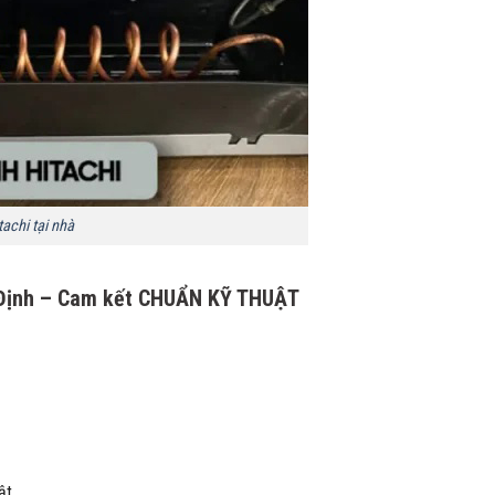
achi tại nhà
m Định – Cam kết CHUẨN KỸ THUẬT
ật