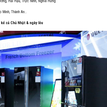
ường, Hải Hậu, Trực Ninh, Nghĩa Hưng
ảo Minh, Thành An…
, kể cả Chủ Nhật & ngày lễu