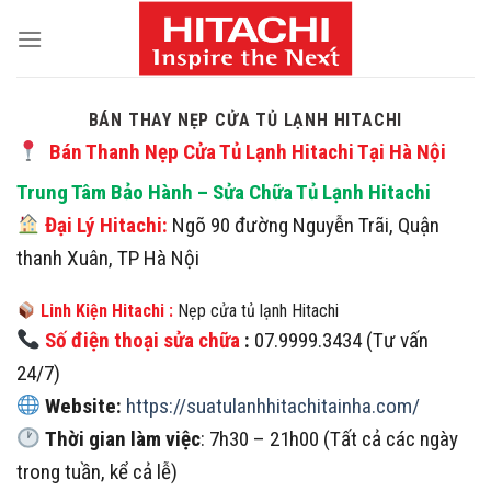
Skip
to
content
BÁN THAY NẸP CỬA TỦ LẠNH HITACHI
Bán Thanh Nẹp Cửa Tủ Lạnh Hitachi Tại Hà Nội
Trung Tâm Bảo Hành – Sửa Chữa Tủ Lạnh Hitachi
Đại Lý Hitachi:
Ngõ 90 đường Nguyễn Trãi, Quận
thanh Xuân, TP Hà Nội
Linh Kiện Hitachi :
Nẹp cửa tủ lạnh Hitachi
Số điện thoại sửa chữa
:
07.9999.3434 (Tư vấn
24/7)
Website:
https://suatulanhhitachitainha.com/
Thời gian làm việc
: 7h30 – 21h00 (Tất cả các ngày
trong tuần, kể cả lễ)