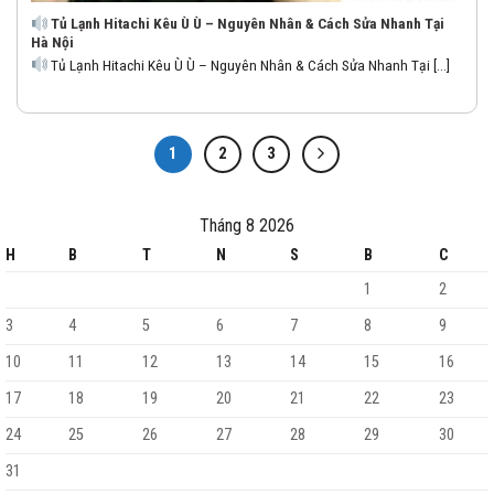
Tủ Lạnh Hitachi Kêu Ù Ù – Nguyên Nhân & Cách Sửa Nhanh Tại
Hà Nội
Tủ Lạnh Hitachi Kêu Ù Ù – Nguyên Nhân & Cách Sửa Nhanh Tại [...]
1
2
3
Tháng 8 2026
H
B
T
N
S
B
C
1
2
3
4
5
6
7
8
9
10
11
12
13
14
15
16
17
18
19
20
21
22
23
24
25
26
27
28
29
30
31