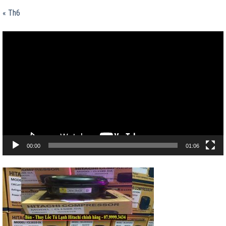
« Th6
Trình
chơi
Video
00:00
01:06