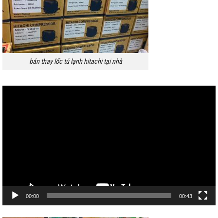
bán thay lốc tủ lạnh hitachi tại nhà
Trình
chơi
Video
00:00
00:43