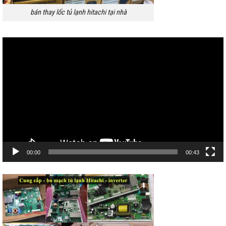
bán thay lốc tủ lạnh hitachi tại nhà
Trình
chơi
Video
00:00
00:43