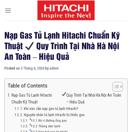
Skip
to
content
Nạp Gas Tủ Lạnh Hitachi Chuẩn Kỹ
Thuật
Quy Trình Tại Nhà Hà Nội
An Toàn – Hiệu Quả
Posted on
5 Tháng 6, 2026
by
admin
Table of Contents
Nạp Gas Tủ Lạnh Hitachi
Quy Trình Tại Nhà Hà Nội An Toàn
Chuẩn Kỹ Thuật
– Hiệu Quả
1. Khi nào cần nạp gas tủ lạnh Hitachi?
2. Nguyên nhân tủ lạnh Hitachi bị thiếu gas
2.1 Rò rỉ đường ống gas
2.2 Thủng dàn lạnh
2.3 Hao hụt gas tự nhiên