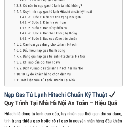
3. Có nên tự nạp gas tủ lạnh tại nhà không?
4. Quy trình nạp gas tủ lạnh Hitachi chuẩn kỹ thuật
✔ Bước 1: Kiểm tra tình trạng làm lạnh
✔ Bước 2: Kiểm tra rò rỉ gas
✔ Bước 3: Hàn xử lý điểm rò
✔ Bước 4: Hút chân không hệ thống
✔ Bước 5: Nạp gas đúng tiêu chuẩn
5. Các loại gas dùng cho tủ lạnh Hitachi
6. Dấu hiệu nạp gas thành công
7. Bảng giá nạp gas tủ lạnh Hitachi tại Hà Nội
8. Khi nào cần gọi thợ ngay?
9. Dịch vụ nạp gas tủ lạnh Hitachi tại Hà Nội
10. Lý do khách hàng chọn dịch vụ
Kết luận Sửa Tủ Lạnh Hitachi Tại Nhà
Nạp Gas Tủ Lạnh Hitachi Chuẩn Kỹ Thuật
Quy Trình Tại Nhà Hà Nội An Toàn – Hiệu Quả
Hitachi
là dòng tủ lạnh cao cấp, tuy nhiên sau thời gian dài sử dụng,
tình trạng
thiếu gas hoặc rò rỉ gas
là nguyên nhân hàng đầu khiến