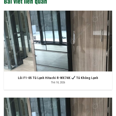
Bài viết liên quan
Lỗi F1-05 Tủ Lạnh Hitachi R-WX74K
Tủ Không Lạnh
Th6 18, 2026