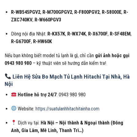
R-WB545PGV2
,
R-M700GPGV2
,
R-F800PGV2
,
R-S8000E
,
R-
ZXC740KV
,
R-W660PGV3
Dòng nội địa Nhật:
R-KX57K
,
R-WX74K
,
R-X6700F
,
R-SF48EM
,
R-G6700F
,
R-HW60K
Nếu bạn không biết model tủ lạnh là gì, chỉ cần
gửi ảnh hoặc gọi
0943 980 980
– kỹ thuật viên sẽ hướng dẫn kiểm tra!
Liên Hệ Sửa Bo Mạch Tủ Lạnh Hitachi Tại Nhà, Hà
Nội
Hotline hỗ trợ 24/7
: 0943 980 980
Website:
https://suatulanhhitachitainha.com
Dịch vụ tại:
Hà Nội – Nội thành & Ngoại thành (Đông
Anh, Gia Lâm, Mê Linh, Thanh Trì…)