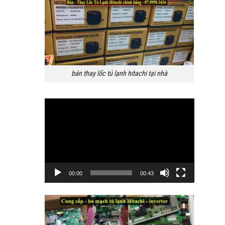
bán thay lốc tủ lạnh hitachi tại nhà
Trình
chơi
Video
00:00
00:43