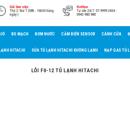
Giờ làm việc
Hotline
Thứ 2- thứ 7 (08h - 16h30 hàng
Tư vấn 24/7: 07.9999.3434 -
ngày )
0943.980.980
GIÓ
BO MẠCH
BƠM NƯỚC
CẢM BIẾN SENSOR
CÁNH CỬA
Đ
LẠNH HITACHI
SỬA TỦ LẠNH HITACHI KHÔNG LẠNH
NẠP GAS TỦ 
LỖI F0-12 TỦ LẠNH HITACHI