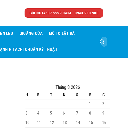
GỌI NGAY: 07.9999.3434 - 0943.980.980
ÈN LED
GIOĂNG CỬA
MÔ TƠ LẬT ĐÁ
Tìm
kiếm:
LẠNH HITACHI CHUẨN KỸ THUẬT
Tháng 8 2026
H
B
T
N
S
B
C
1
2
3
4
5
6
7
8
9
10
11
12
13
14
15
16