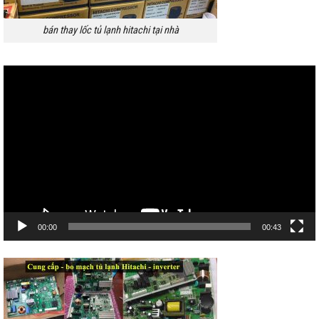
bán thay lốc tủ lạnh hitachi tại nhà
Trình
chơi
Video
00:00
00:43