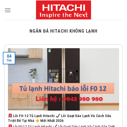
Skip
to
content
NGĂN ĐÁ HITACHI KHÔNG LẠNH
04
Th6
Lỗi F0-12 Tủ Lạnh Hitachi
Lỗi Quạt Dàn Lạnh Và Cách Sửa
Triệt Để Tại Nhà
Mới Nhất 2026
Lỗi F0-12 Tủ Lạnh Hitachi
Lỗi Quạt Dàn Lạnh Và Cách Sửa Triệt