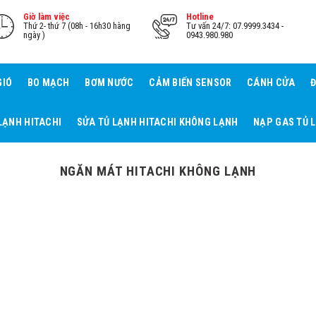
Giờ làm việc
Hotline
Thứ 2- thứ 7 (08h - 16h30 hàng
Tư vấn 24/7: 07.9999.3434 -
ngày )
0943.980.980
GIÓ
BO MẠCH
BƠM NƯỚC
CẢM BIẾN SENSOR
CÁNH CỬA
Đ
LẠNH HITACHI
SỬA TỦ LẠNH HITACHI KHÔNG LẠNH
NẠP GAS TỦ 
NGĂN MÁT HITACHI KHÔNG LẠNH