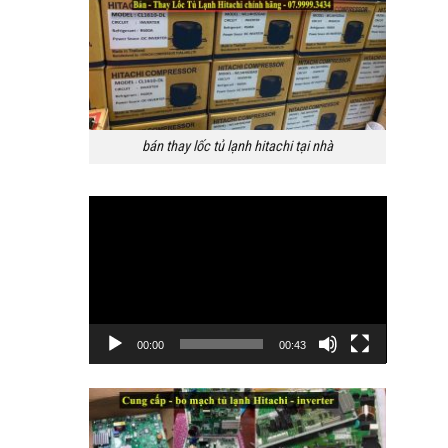
bán thay lốc tủ lạnh hitachi tại nhà
Trình
chơi
Video
00:00
00:43