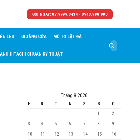
GỌI NGAY: 07.9999.3434 - 0943.980.980
ÈN LED
GIOĂNG CỬA
MÔ TƠ LẬT ĐÁ
Tìm
kiếm:
LẠNH HITACHI CHUẨN KỸ THUẬT
Tháng 8 2026
H
B
T
N
S
B
C
1
2
3
4
5
6
7
8
9
10
11
12
13
14
15
16