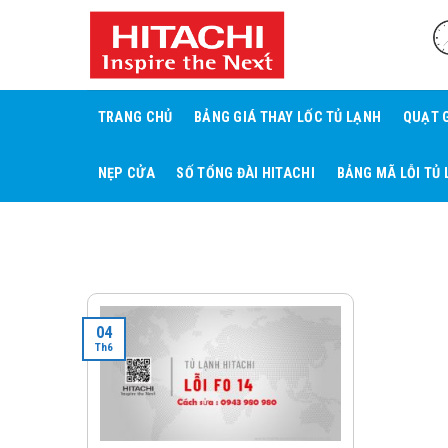
Skip
to
content
TRANG CHỦ
BẢNG GIÁ THAY LỐC TỦ LẠNH
QUẠT 
NẸP CỬA
SỐ TỔNG ĐÀI HITACHI
BẢNG MÃ LỖI TỦ 
04
Th6