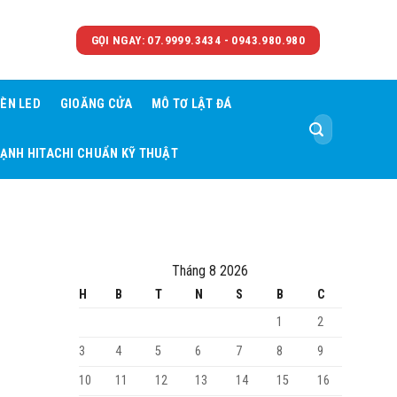
GỌI NGAY: 07.9999.3434 - 0943.980.980
ÈN LED
GIOĂNG CỬA
MÔ TƠ LẬT ĐÁ
Tìm
kiếm:
LẠNH HITACHI CHUẨN KỸ THUẬT
Tháng 8 2026
H
B
T
N
S
B
C
1
2
3
4
5
6
7
8
9
10
11
12
13
14
15
16