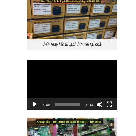
bán thay lốc tủ lạnh hitachi tại nhà
Trình
chơi
Video
00:00
00:43