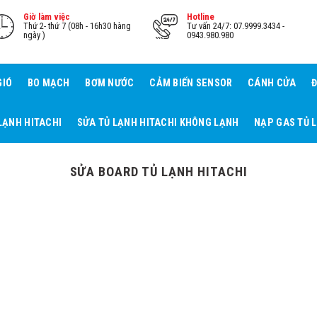
Giờ làm việc
Hotline
Thứ 2- thứ 7 (08h - 16h30 hàng
Tư vấn 24/7: 07.9999.3434 -
ngày )
0943.980.980
GIÓ
BO MẠCH
BƠM NƯỚC
CẢM BIẾN SENSOR
CÁNH CỬA
Đ
LẠNH HITACHI
SỬA TỦ LẠNH HITACHI KHÔNG LẠNH
NẠP GAS TỦ 
SỬA BOARD TỦ LẠNH HITACHI