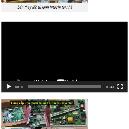
bán thay lốc tủ lạnh hitachi tại nhà
Trình
chơi
Video
00:00
00:43