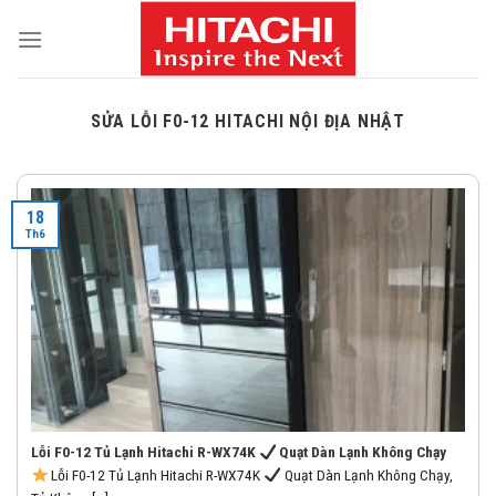
Skip
to
content
SỬA LỖI F0-12 HITACHI NỘI ĐỊA NHẬT
18
Th6
Lỗi F0-12 Tủ Lạnh Hitachi R-WX74K
Quạt Dàn Lạnh Không Chạy
Lỗi F0-12 Tủ Lạnh Hitachi R-WX74K
Quạt Dàn Lạnh Không Chạy,