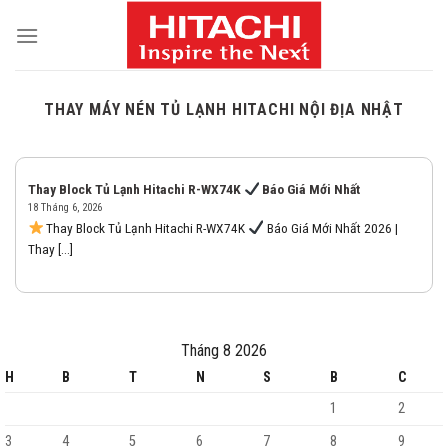
Skip
to
content
THAY MÁY NÉN TỦ LẠNH HITACHI NỘI ĐỊA NHẬT
Thay Block Tủ Lạnh Hitachi R-WX74K
Báo Giá Mới Nhất
18 Tháng 6, 2026
Thay Block Tủ Lạnh Hitachi R-WX74K
Báo Giá Mới Nhất 2026 |
Thay [...]
Tháng 8 2026
H
B
T
N
S
B
C
1
2
3
4
5
6
7
8
9