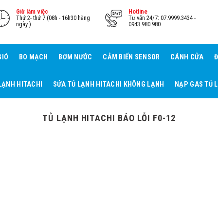
Giờ làm việc
Hotline
Thứ 2- thứ 7 (08h - 16h30 hàng
Tư vấn 24/7: 07.9999.3434 -
ngày )
0943.980.980
GIÓ
BO MẠCH
BƠM NƯỚC
CẢM BIẾN SENSOR
CÁNH CỬA
Đ
LẠNH HITACHI
SỬA TỦ LẠNH HITACHI KHÔNG LẠNH
NẠP GAS TỦ 
TỦ LẠNH HITACHI BÁO LỖI F0-12