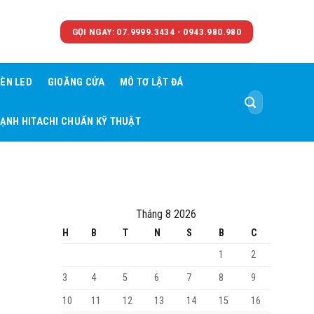
GỌI NGAY: 07.9999.3434 - 0943.980.980
ÈN LED
GIOĂNG CỬA
MÔ TƠ LẬT ĐÁ
Tìm
kiếm:
LẠNH HITACHI CHUẨN KỸ THUẬT
Tháng 8 2026
H
B
T
N
S
B
C
1
2
3
4
5
6
7
8
9
10
11
12
13
14
15
16