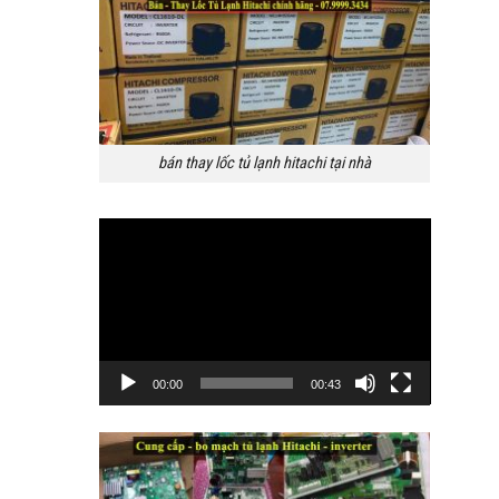
bán thay lốc tủ lạnh hitachi tại nhà
Trình
chơi
Video
00:00
00:43