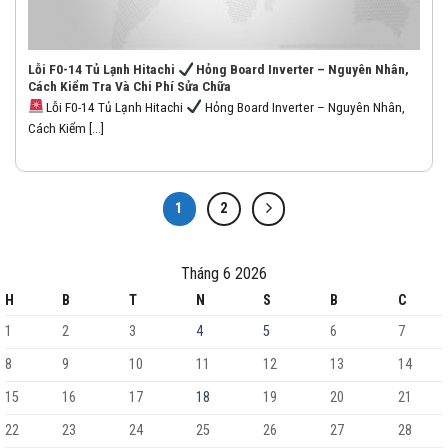
Lỗi F0-14 Tủ Lạnh Hitachi
Hỏng Board Inverter – Nguyên Nhân,
Cách Kiểm Tra Và Chi Phí Sửa Chữa
Lỗi F0-14 Tủ Lạnh Hitachi
Hỏng Board Inverter – Nguyên Nhân,
Cách Kiểm [...]
1
2
Tháng 6 2026
H
B
T
N
S
B
C
1
2
3
4
5
6
7
8
9
10
11
12
13
14
15
16
17
18
19
20
21
22
23
24
25
26
27
28