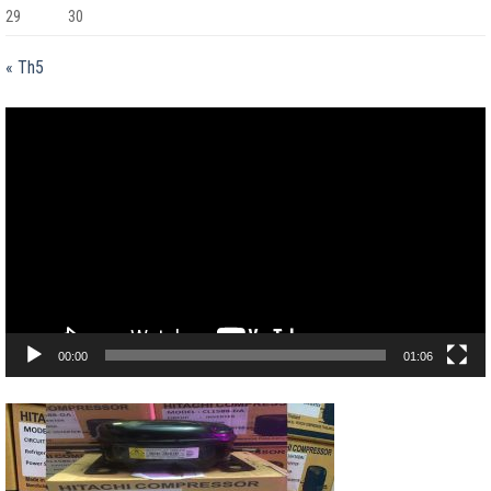
29
30
« Th5
Trình
chơi
Video
00:00
01:06