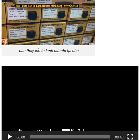
bán thay lốc tủ lạnh hitachi tại nhà
Trình
chơi
Video
00:00
00:43