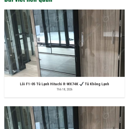
Lỗi F1-05 Tủ Lạnh Hitachi R-WX74K
Tủ Không Lạnh
Th6 18, 2026