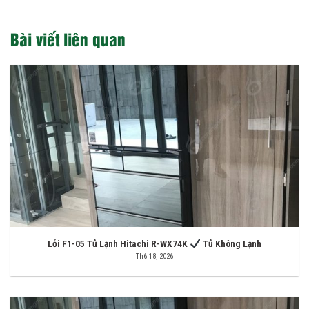
Bài viết liên quan
Lỗi F1-05 Tủ Lạnh Hitachi R-WX74K
Tủ Không Lạnh
Th6 18, 2026