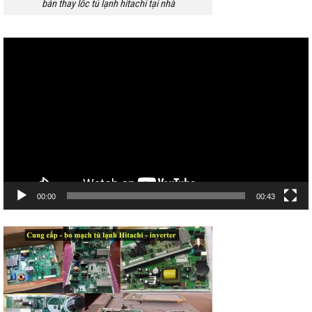
bán thay lốc tủ lạnh hitachi tại nhà
Trình
chơi
Video
00:00
00:43