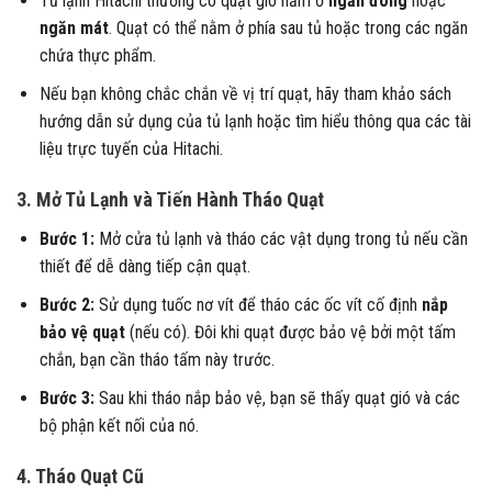
Tủ lạnh Hitachi thường có quạt gió nằm ở
ngăn đông
hoặc
ngăn mát
. Quạt có thể nằm ở phía sau tủ hoặc trong các ngăn
chứa thực phẩm.
Nếu bạn không chắc chắn về vị trí quạt, hãy tham khảo sách
hướng dẫn sử dụng của tủ lạnh hoặc tìm hiểu thông qua các tài
liệu trực tuyến của Hitachi.
3. Mở Tủ Lạnh và Tiến Hành Tháo Quạt
Bước 1:
Mở cửa tủ lạnh và tháo các vật dụng trong tủ nếu cần
thiết để dễ dàng tiếp cận quạt.
Bước 2:
Sử dụng tuốc nơ vít để tháo các ốc vít cố định
nắp
bảo vệ quạt
(nếu có). Đôi khi quạt được bảo vệ bởi một tấm
chắn, bạn cần tháo tấm này trước.
Bước 3:
Sau khi tháo nắp bảo vệ, bạn sẽ thấy quạt gió và các
bộ phận kết nối của nó.
4. Tháo Quạt Cũ