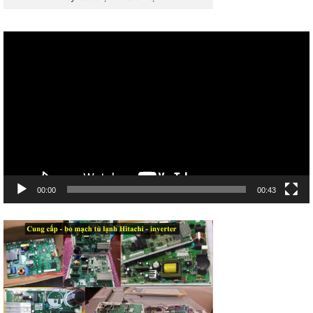
Trình
chơi
Video
00:00
00:43