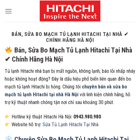
Skip
to
content
BÁN, SỬA BO MẠCH TỦ LẠNH HITACHI TẠI NHÀ ✔
CHÍNH HÃNG HÀ NỘI
Bán, Sửa Bo Mạch Tủ Lạnh Hitachi Tại Nhà
✔ Chính Hãng Hà Nội
Tủ lạnh Hitachi nhà bạn bị mất nguồn, không lạnh, báo lỗi nhấp nháy
hoặc không hoạt động? Đây là dấu hiệu phổ biến liên quan đến bo
mạch tủ lạnh Hitachi bị hỏng. Chúng tôi
chuyên bán và sửa bo
mạch tủ lạnh Hitachi tại nhà Hà Nội
với linh kiện chính hãng, hỗ
trợ kỹ thuật nhanh chóng tận nơi chỉ sau khoảng 30 phút.
Hotline kỹ thuật Hitachi Hà Nội:
0943.980.980
Website hỗ trợ:
Sửa Tủ Lạnh Hitachi Tại Nhà
Chuyên Sửa Bo Mạch Tủ Lạnh Hitachi Tại