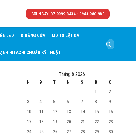
GỌI NGAY: 07.9999.3434 - 0943.980.980
ÈN LED
GIOĂNG CỬA
MÔ TƠ LẬT ĐÁ
Tìm
kiếm:
LẠNH HITACHI CHUẨN KỸ THUẬT
Tháng 8 2026
H
B
T
N
S
B
C
1
2
3
4
5
6
7
8
9
10
11
12
13
14
15
16
17
18
19
20
21
22
23
24
25
26
27
28
29
30