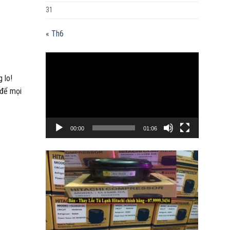
31
« Th6
Trình
chơi
 lo!
Video
 để mọi
00:00
01:06