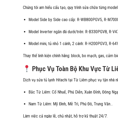
Chúng tôi am hiểu cấu tạo, quy trình sửa chữa từng model 
Model Side by Side cao cấp: R-WB800PGV5, R-M7
Model Inverter ngăn đá dưới/trên: R-B330PGV8, R-
Model mini, tủ nhỏ 1 cánh, 2 cánh: R-H200PGV3, R-6
Thay thế linh kiện chính hãng: block, bo mạch, gas, cảm b
Phục Vụ Toàn Bộ Khu Vực Từ Li
Dịch vụ sửa tủ lạnh Hitachi tại Từ Liêm phục vụ tận nhà 
Bắc Từ Liêm: Cổ Nhuế, Phú Diễn, Xuân Đỉnh, Đông Ng
Nam Từ Liêm: Mỹ Đình, Mễ Trì, Phú Đô, Trung Văn…
Làm việc cả ngày lễ, chủ nhật, hỗ trợ kỹ thuật 24/7.