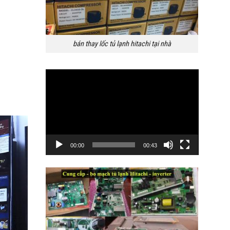
bán thay lốc tủ lạnh hitachi tại nhà
Trình
chơi
Video
00:00
00:43