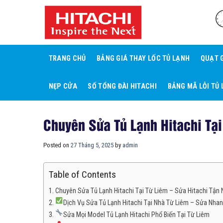
Skip
to
content
TRANG CHỦ
BẢNG GIÁ THAY LỐC TỦ LẠNH
QUẠT 
NẸP CỬA
SỐ TỔNG ĐÀI HITACHI
BẢNG MÃ LỖI TỦ 
Chuyên Sửa Tủ Lạnh Hitachi Tại
Posted on
27 Tháng 5, 2025
by
admin
Table of Contents
Chuyên Sửa Tủ Lạnh Hitachi Tại Từ Liêm – Sửa Hitachi Tận 
Dịch Vụ Sửa Tủ Lạnh Hitachi Tại Nhà Từ Liêm – Sửa Nhan
Sửa Mọi Model Tủ Lạnh Hitachi Phổ Biến Tại Từ Liêm