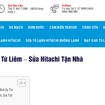
Giờ làm việc
Hotline
Thứ 2- thứ 7 (08h - 16h30 hàng
Tư vấn 24/7: 07.9999.3434 -
ngày )
0943.980.980
GIÓ
BO MẠCH
BƠM NƯỚC
CẢM BIẾN SENSOR
CÁNH CỬA
Đ
LẠNH HITACHI
SỬA TỦ LẠNH HITACHI KHÔNG LẠNH
NẠP GAS TỦ 
 Từ Liêm – Sửa Hitachi Tận Nhà
Nhà Uy Tín
h, Giá Tốt