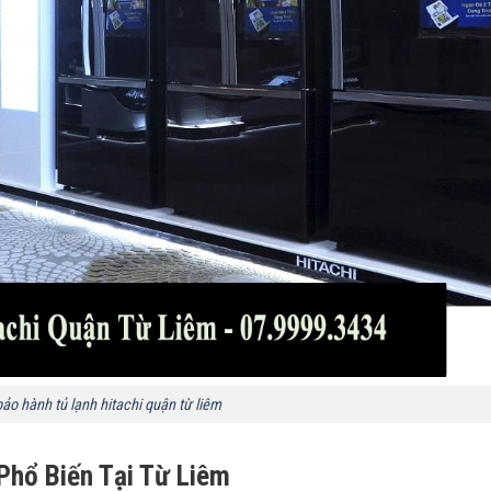
bảo hành tủ lạnh hitachi quận từ liêm
Phổ Biến Tại Từ Liêm