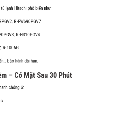
tủ lạnh Hitachi phổ biến như:
00GPGV2, R-FW690PGV7
V470PGV3, R-H310PGV4
4Y, R-100AG…
iến… bảo hành dài hạn.
êm – Có Mặt Sau 30 Phút
nhanh chóng ở:
ạc…