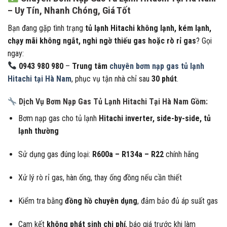
– Uy Tín, Nhanh Chóng, Giá Tốt
Bạn đang gặp tình trạng
tủ lạnh Hitachi không lạnh, kém lạnh,
chạy mãi không ngắt, nghi ngờ thiếu gas hoặc rò rỉ gas
? Gọi
ngay:
0943 980 980
–
Trung tâm
chuyên bơm nạp gas tủ lạnh
Hitachi tại Hà Nam
, phục vụ tận nhà chỉ sau
30 phút
.
Dịch Vụ Bơm Nạp Gas Tủ Lạnh Hitachi Tại Hà Nam Gồm:
Bơm nạp gas cho tủ lạnh
Hitachi inverter, side-by-side, tủ
lạnh thường
Sử dụng gas đúng loại:
R600a – R134a – R22
chính hãng
Xử lý rò rỉ gas, hàn ống, thay ống đồng nếu cần thiết
Kiểm tra bằng
đồng hồ chuyên dụng
, đảm bảo đủ áp suất gas
Cam kết
không phát sinh chi phí
, báo giá trước khi làm