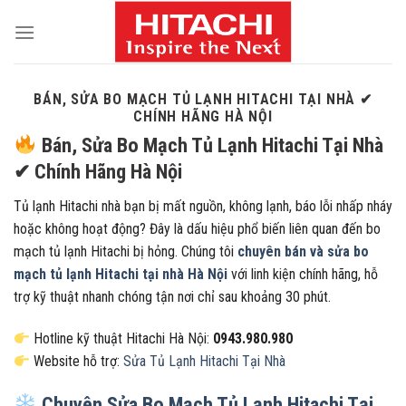
Skip
to
content
BÁN, SỬA BO MẠCH TỦ LẠNH HITACHI TẠI NHÀ ✔
CHÍNH HÃNG HÀ NỘI
Bán, Sửa Bo Mạch Tủ Lạnh Hitachi Tại Nhà
✔ Chính Hãng Hà Nội
Tủ lạnh Hitachi nhà bạn bị mất nguồn, không lạnh, báo lỗi nhấp nháy
hoặc không hoạt động? Đây là dấu hiệu phổ biến liên quan đến bo
mạch tủ lạnh Hitachi bị hỏng. Chúng tôi
chuyên bán và sửa bo
mạch tủ lạnh Hitachi tại nhà Hà Nội
với linh kiện chính hãng, hỗ
trợ kỹ thuật nhanh chóng tận nơi chỉ sau khoảng 30 phút.
Hotline kỹ thuật Hitachi Hà Nội:
0943.980.980
Website hỗ trợ:
Sửa Tủ Lạnh Hitachi Tại Nhà
Chuyên Sửa Bo Mạch Tủ Lạnh Hitachi Tại