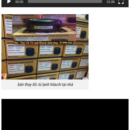
00:00
01:06
bán thay lốc tủ lạnh hitachi tại nhà
Trình
chơi
Video