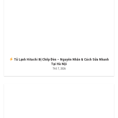
Tủ Lạnh Hitachi Bị Chớp Đèn – Nguyên Nhân & Cách Sửa Nhanh
Tại Hà Nội
Th5 7, 2026