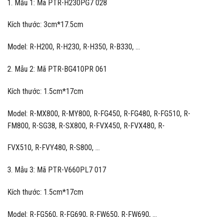
1. Mẫu 1: Mã PTR-H230PG7 028
Kích thước: 3cm*17.5cm
Model: R-H200, R-H230, R-H350, R-B330, …
2. Mẫu 2: Mã PTR-BG410PR 061
Kích thước: 1.5cm*17cm
Model: R-MX800, R-MY800, R-FG450, R-FG480, R-FG510, R-
FM800, R-SG38, R-SX800, R-FVX450, R-FVX480, R-
FVX510, R-FVY480, R-S800, …
3. Mẫu 3: Mã PTR-V660PL7 017
Kích thước: 1.5cm*17cm
Model: R-FG560, R-FG690, R-FW650, R-FW690, …