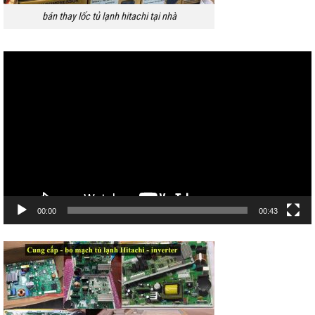
bán thay lốc tủ lạnh hitachi tại nhà
Trình
chơi
Video
00:00
00:43