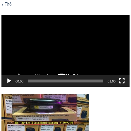
« Th6
Trình
chơi
Video
00:00
01:06