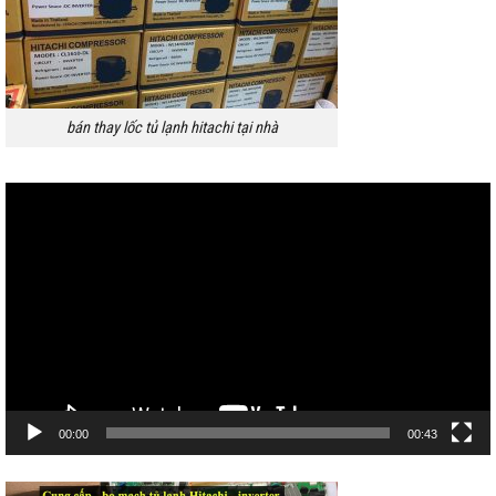
bán thay lốc tủ lạnh hitachi tại nhà
Trình
chơi
Video
00:00
00:43