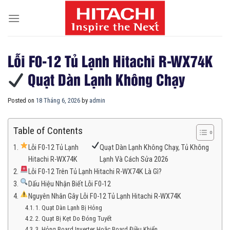
Skip
to
content
Lỗi F0-12 Tủ Lạnh Hitachi R-WX74K
Quạt Dàn Lạnh Không Chạy
Posted on
18 Tháng 6, 2026
by
admin
Table of Contents
Lỗi F0-12 Tủ Lạnh
Quạt Dàn Lạnh Không Chạy, Tủ Không
Hitachi R-WX74K
Lạnh Và Cách Sửa 2026
Lỗi F0-12 Trên Tủ Lạnh Hitachi R-WX74K Là Gì?
Dấu Hiệu Nhận Biết Lỗi F0-12
Nguyên Nhân Gây Lỗi F0-12 Tủ Lạnh Hitachi R-WX74K
1. Quạt Dàn Lạnh Bị Hỏng
2. Quạt Bị Kẹt Do Đóng Tuyết
3. Hỏng Board Inverter Hoặc Board Điều Khiển