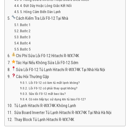
4. Đứt Dây Hoặc Lỏng Giắc Kết Nối
5. Hỏng Cảm Biến Dàn Lạnh
Cách Kiểm Tra Lỗi F0-12 Tại Nhà
Bước 1
Bước 2
Bước 3
Bước 4
Bước 5
Chi Phí Sửa Lỗi F0-12 Hitachi R-WX74K
Tác Hại Nếu Không Sửa Lỗi F0-12 Sớm
Sửa Lỗi F0-12 Tủ Lạnh Hitachi R-WX74K Tại Nhà Hà Nội
Câu Hỏi Thường Gặp
Lỗi F0-12 có làm tủ mất lạnh không?
Lỗi F0-12 có phải thay quạt không?
Sửa lỗi F0-12 mất bao lâu?
Có nên tiếp tục sử dụng khi tủ báo F0-12?
Tủ Lạnh Hitachi R-WX74K Không Lạnh
Sửa Board Inverter Tủ Lạnh Hitachi R-WX74K Tại Nhà Hà Nội
Thay Block Tủ Lạnh Hitachi R-WX74K