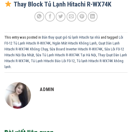
Thay Block Tủ Lạnh Hitachi R-WX74K
This entry was posted in
Bán thay quạt gió tủ lạnh Hitachi tại nhà
and tagged
Lỗi
F0-12 Tủ Lạnh Hitachi R-WX74K
,
Ngăn Mát Hitachi Không Lạnh
,
Quạt Dàn Lạnh
Hitachi R-WX74K Không Chạy
,
Sửa Board Inverter Hitachi R-WX74K
,
Sửa Lỗi F0-12
Hitachi Nội Địa Nhật
,
Sửa Tủ Lạnh Hitachi R-WX74K Tại Hà Nội
,
Thay Quạt Dàn Lạnh
Hitachi R-WX74K
,
Tủ Lạnh Hitachi Báo Lỗi F0-12
,
Tủ lạnh Hitachi R-WX74K không
lạnh
.
ADMIN