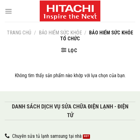
Skip
to
content
TRANG CHỦ
/
BẢO HIỂM SỨC KHỎE
/
BẢO HIỂM SỨC KHỎE
TỔ CHỨC
LỌC
Không tìm thấy sản phẩm nào khớp với lựa chọn của bạn.
DANH SÁCH DỊCH VỤ SỬA CHỮA ĐIỆN LẠNH - ĐIỆN
TỬ
Chuyên sửa tủ lạnh samsung tại nhà