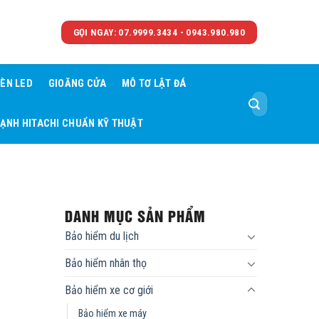
GỌI NGAY: 07.9999.3434 - 0943.980.980
ÈN LED
GIOĂNG CỬA
MÔ TƠ LẬT ĐÁ
Tìm
kiếm:
LẠNH HITACHI CHUẨN KỸ THUẬT
DANH MỤC SẢN PHẨM
Bảo hiểm du lịch
Bảo hiểm nhân thọ
Bảo hiểm xe cơ giới
Bảo hiểm xe máy