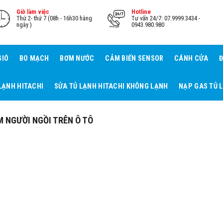
Giờ làm việc
Hotline
Thứ 2- thứ 7 (08h - 16h30 hàng
Tư vấn 24/7: 07.9999.3434 -
ngày )
0943.980.980
GIÓ
BO MẠCH
BƠM NƯỚC
CẢM BIẾN SENSOR
CÁNH CỬA
Đ
LẠNH HITACHI
SỬA TỦ LẠNH HITACHI KHÔNG LẠNH
NẠP GAS TỦ 
 NGƯỜI NGỒI TRÊN Ô TÔ