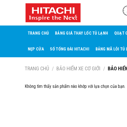
Skip
to
content
TRANG CHỦ
BẢNG GIÁ THAY LỐC TỦ LẠNH
QUẠT 
NẸP CỬA
SỐ TỔNG ĐÀI HITACHI
BẢNG MÃ LỖI TỦ 
TRANG CHỦ
/
BẢO HIỂM XE CƠ GIỚI
/
BẢO HIỂM
Không tìm thấy sản phẩm nào khớp với lựa chọn của bạn.