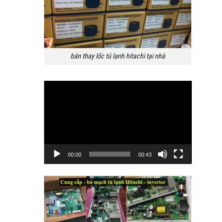
bán thay lốc tủ lạnh hitachi tại nhà
Trình
chơi
Video
00:00
00:43