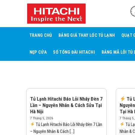
Skip
to
content
TRANG CHỦ
BẢNG GIÁ THAY LỐC TỦ LẠNH
QUẠT 
NẸP CỬA
SỐ TỔNG ĐÀI HITACHI
BẢNG MÃ LỖI TỦ 
Tủ Lạnh Hitachi Báo Lỗi Nháy Đèn 7
Tủ L
Lần – Nguyên Nhân & Cách Sửa Tại
Nguyên
Hà Nội
Tại Hà 
7 Tháng 5, 2026
7 Tháng 5
Tủ Lạnh Hitachi Báo Lỗi Nháy Đèn 7 Lần
Tủ Lạ
– Nguyên Nhân & Cách [...]
Nhân & C