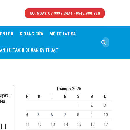
GỌI NGAY: 07.9999.3434 - 0943.980.980
ÈN LED
GIOĂNG CỬA
MÔ TƠ LẬT ĐÁ
Tìm
kiếm:
LẠNH HITACHI CHUẨN KỸ THUẬT
Tháng 5 2026
uyết –
H
B
T
N
S
B
C
 Hà
1
2
3
4
5
6
7
8
9
10
11
12
13
14
15
16
17
...]