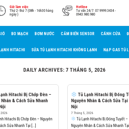
Giờ làm việc
Hotline
Thứ 2- thứ 7 (08h - 16h30 hàng
Tư vấn 24/7: 07.9999.3434 -
ngày )
0943.980.980
GIÓ
BO MẠCH
BƠM NƯỚC
CẢM BIẾN SENSOR
CÁNH CỬA
Đ
LẠNH HITACHI
SỬA TỦ LẠNH HITACHI KHÔNG LẠNH
NẠP GAS TỦ 
DAILY ARCHIVES:
7 THÁNG 5, 2026
ạnh Hitachi Bị Chớp Đèn –
Tủ Lạnh Hitachi Bị Đóng T
 Nhân & Cách Sửa Nhanh
Nguyên Nhân & Cách Sửa Tại
Nội
Nội
, 2026
7 Tháng 5, 2026
nh Hitachi Bị Chớp Đèn – Nguyên
Tủ Lạnh Hitachi Bị Đóng Tuyết –
ách Sửa Nhanh Tại [...]
Nguyên Nhân & Cách Sửa Nhanh Tại [