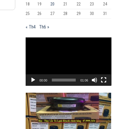
18
19
20
21
22
23
24
25
26
27
28
29
30
31
« Th4
Th6 »
Trình
chơi
Video
00:00
01:06